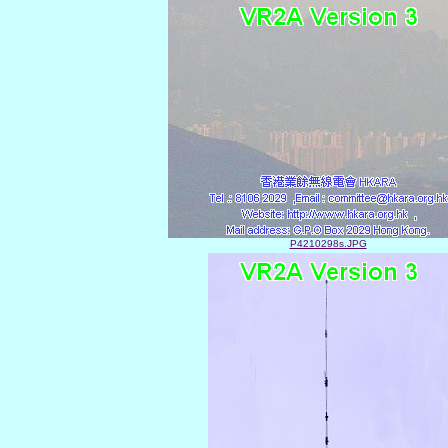
P4210298s.JPG