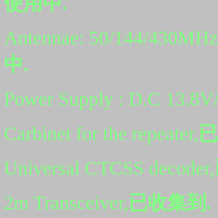
使用中.
Antennae: 50/144/430MHz B
中.
Power Supply : D.C 13.8V
Carbinet for the repeater,
已
Universal CTCSS decoder,
2m Transceiver,
已收集到.