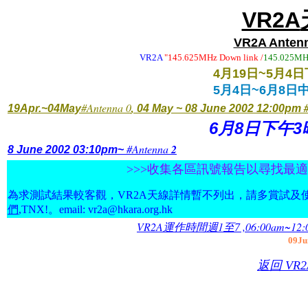
VR2A
VR2A Antenn
VR2A
"145.625MHz Down link /
145.025MHz
4
月
19
日
~5
月
4
日
5
月
4
日
~6
月
8
日
#Antenna 0
,
19Apr.~04May
04 May ~ 08 June 2002 12:00pm
6
8
3
月
日下午
#Antenna
2
8 June 2002 03:10pm~
>>>收集各區訊號報告以尋找最適
為求測試結果較客觀，VR2A天線詳情暫不列出，請多賞試及使用
們
,TNX!。email: vr2a@hkara.org.hk
VR2A
1
7 ,06:00am~12
運作時間週
至
09Ju
返回 VR