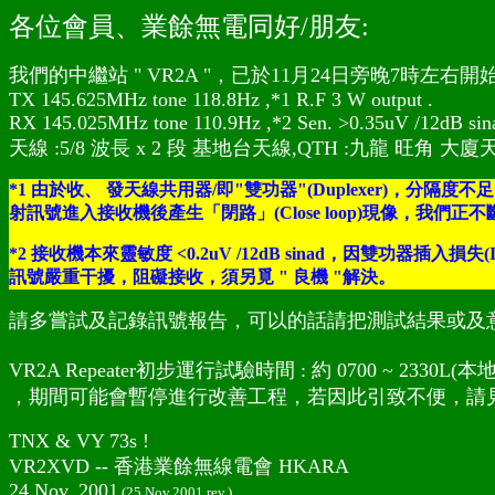
各位會員、業餘無電同好/朋友:
我們的中繼站 " VR2A "，已於11月24日旁晚7時左
TX 145.625MHz tone 118.8Hz ,*1 R.F 3 W output .
RX 145.025MHz tone 110.9Hz ,*2 Sen. >0.35uV /12dB si
天線 :5/8 波長 x 2 段 基地台天線,QTH :九龍 旺角 大廈
*1 由於收、 發天線共用器/即"雙功器"(Duplexer)，分隔度
射訊號進入接收機後產生「閉路」(Close loop)現像，我們
*2 接收機本來靈敏度 <0.2uV /12dB sinad，因雙功器
訊號嚴重干擾，阻礙接收，須另覓 " 良機 "解決。
請多嘗試及記錄訊號報告，可以的話請把測試結果或及意見e
VR2A Repeater初步運行試驗時間 : 約 0700 ~ 2330L(本地時
，期間可能會暫停進行改善工程，若因此引致不便，請見
TNX & VY 73s !
VR2XVD -- 香港業餘無線電會 HKARA
24 Nov. 2001
(25 Nov.2001 rev.)