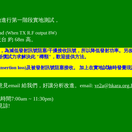
右開始進行第一階段實地測試，
nad
(When TX R.F output 8W)
天台 約 68m 高。
不足，為減低發射訊號阻塞/干擾接收訊號，所以降低發射功率。另改用118.8
正不斷償試力求解決此 "樽頸"，歡迎提供方法。
插入損失(Insertion loss)及被發射訊號阻塞接收。 加上在
mail 給我們
，好讓分析改進。email:
vr2a@hkara.org.
間7:00am ~ 11:30pm)
諒!