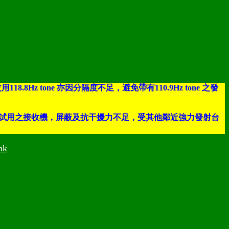
Hz tone 亦因分隔度不足，避免帶有110.9Hz tone 之發
實地試驗時發覺現試用之接收機，屏蔽及抗干擾力不足，受其他鄰近強力發射台
hk