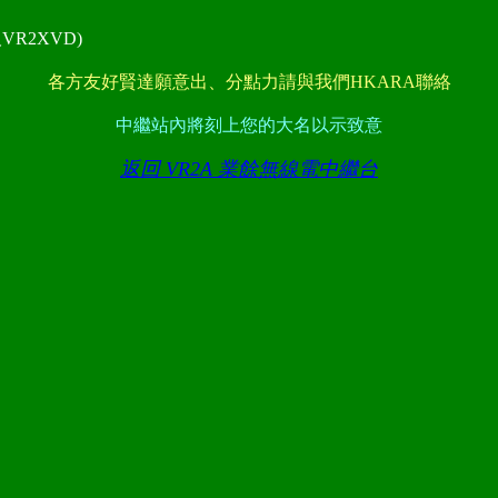
及VR2XVD)
各方友好賢達願意出、分點力請與我們HKARA聯絡
中繼站內將刻上您的大名以示致意
返回 VR2A 業餘無線電中繼台