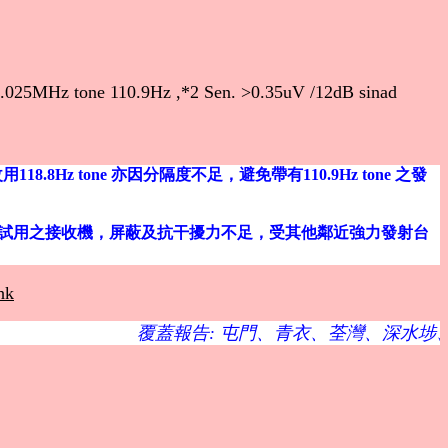
.025MHz tone 110.9Hz ,*2 Sen. >0.35uV /12dB sinad
Hz tone 亦因分隔度不足，避免帶有110.9Hz tone 之發
實地試驗時發覺現試用之接收機，屏蔽及抗干擾力不足，受其他鄰近強力發射台
hk
覆蓋報告: 屯門、青衣、荃灣、深水埗、