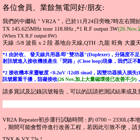
各位會員、業餘無電同好/朋友:
我們的中繼站 " VR2A "，已於11月24日旁晚7時左
TX 145.625MHz tone 118.8Hz ,*1 R.F output 3W
(26 
(When TX R.F output 8W)
天線 :5/8 波長 x 2 段 基地台天線,QTH :九龍 旺角 大廈
*1 由於收、 發天線共用器/即"雙功器"(Duplexer)，分隔度
射訊號進入接收機後產生「閉路」(Close loop)現像，我們
*2 接收機本來靈敏度 <0.2uV /12dB sinad，因雙功器
訊號嚴重干擾，阻礙接收
(26 Nov.加上大量磁環後已改善不少)
請多賞試及記錄訊號報告，可以的話請把測試結果或及意見e
VR2A Repeater初步運行試驗時間 : 約 0700 ~ 2330L(本地時
，期間可能會暫停進行改善工程，若因此引致不便，請見
TNX & VY 73s !