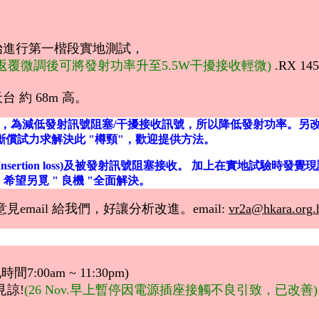
右開始進行第一楷段實地測試，
Nov.返覆微調後可將發射功率升至5.5W干擾接收輕微)
.RX 145
天台 約 68m 高。
不足，為減低發射訊號阻塞/干擾接收訊號，所以降低發射功率。另改用118.8
正不斷償試力求解決此 "樽頸"，歡迎提供方法。
插入損失(Insertion loss)及被發射訊號阻塞接收。 加上在
，希望另覓 " 良機 "全面解決。
mail 給我們
，好讓分析改進。email:
vr2a@hkara.org.
間7:00am ~ 11:30pm)
諒!
(26 Nov.早上暫停因電源插座接觸不良引致，已改善)