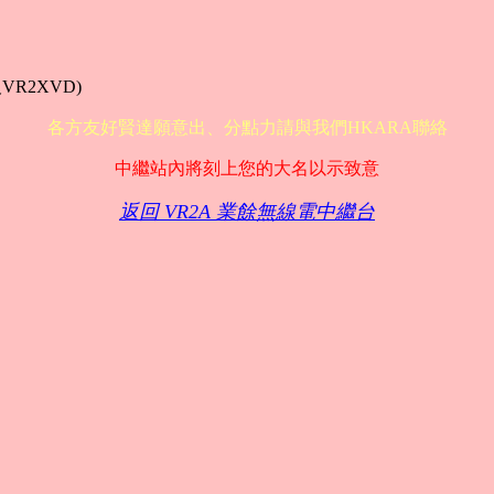
及VR2XVD)
各方友好賢達願意出、分點力請與我們HKARA聯絡
中繼站內將刻上您的大名以示致意
返回 VR2A 業餘無線電中繼台