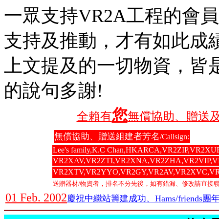
一眾支持VR2A工程的會
支持及推動，才有如此成績
上文提及的一切物資，皆
的說句多謝!
您
全賴有
無償協助、贈送及
無償協助、贈送組建者芳名
:
/Callsign
Lee's family,K.C Chan,HKARCA,VR2ZIP,VR2
VR2XAV,VR2ZTI,VR2XNA,VR2ZHA,VR2VIP,
VR2XTV,VR2YYO,VR2GY,VR2AV,VR2XVC,V
送贈器材/物資者，排名不分先後，如有錯漏、修改請直接
01 Feb. 2002
慶祝中繼站籌建成功、Hams/friends