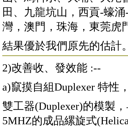
田、九龍坑山，西貢-蠔涌
灣，澳門，珠海，東莞虎門大
結果優於我們原先的估計
2)改善收、發效能 :--
a)竄摸自組Duplexer
雙工器(Duplexer)的
5MHZ的成品縲旋式(Helic