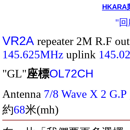
HKARA
"
VR2A
repeater 2M R.F out
145.625MHz
uplink
145.0
OL72CH
"GL"
座標
Antenna
7/8 Wave X 2 G.P 
約
68
米(mh)