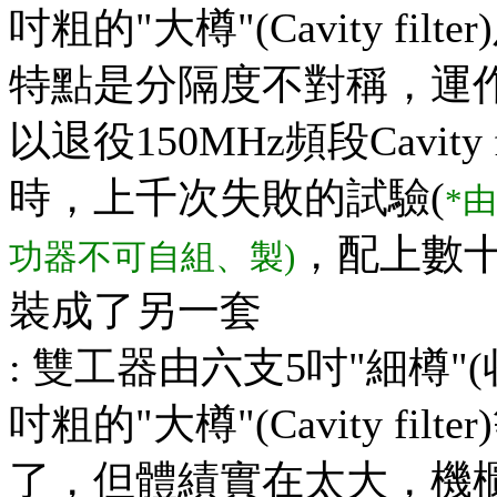
吋粗的"大樽"(Cavity fi
特點是分隔度不對稱，運作功
以退役150MHz頻段Cavit
時，上千次失敗的試驗(
*
，配上數
功器不可自組、製)
裝成了另一套
: 雙工器由六支5吋"細樽
吋粗的"大樽"(Cavity f
了，但體績實在太大，機