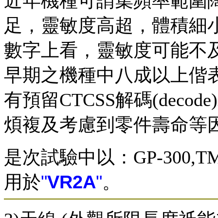
近年機種可謂集頻率範圍
足，靈敏度高超，體積細
數字上看，靈敏度可能不
早期之機種中八成以上偕
有預留CTCSS解碼(deco
煩複及考慮到零件壽命等
是次試驗中以：GP-300,TM-2
"
VR2A
"
用於
。